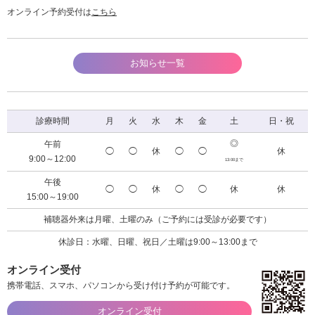
オンライン予約受付は
こちら
お知らせ一覧
診療時間
月
火
水
木
金
土
日・祝
◎
午前
◯
◯
休
◯
◯
休
9:00～12:00
13:00まで
午後
◯
◯
休
◯
◯
休
休
15:00～19:00
補聴器外来は月曜、土曜のみ（ご予約には受診が必要です）
休診日：水曜、日曜、祝日／土曜は9:00～13:00まで
オンライン受付
携帯電話、スマホ、パソコンから受け付け予約が可能です。
オンライン受付