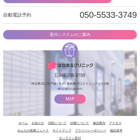
050-5533-3749
自動電話予約
受付システムのご案内
埼玉県川口市戸塚1-5-30 島根東川口クリニックビル1階
（東川口駅から徒歩5分）
MAP
ホーム
お知らせ
当院について
診療について
施設案内
アクセス
みんなの医療ニュース
サイトマップ
プライバシーポリシー
施設基準
オンライン受付