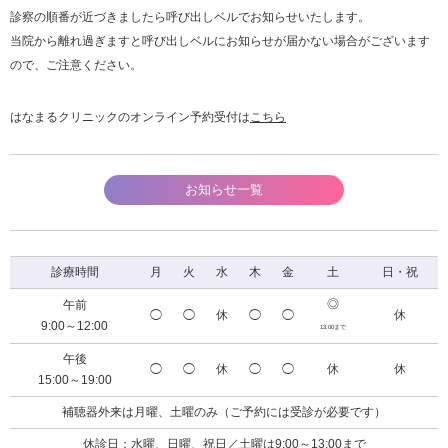
診察の順番が近づきましたら呼び出しベルでお知らせいたします。
当院から離れ過ぎますと呼び出しベルにお知らせが届かない場合がございます
ので、ご注意ください。
はなまるクリニックのオンライン予約受付は
こちら
お知らせ一覧
診療時間
月
火
水
木
金
土
日・祝
◎
午前
◯
◯
休
◯
◯
休
9:00～12:00
13:00まで
午後
◯
◯
休
◯
◯
休
休
15:00～19:00
補聴器外来は月曜、土曜のみ（ご予約には受診が必要です）
休診日：水曜、日曜、祝日／土曜は9:00～13:00まで