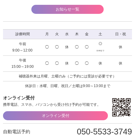
お知らせ一覧
診療時間
月
火
水
木
金
土
日・祝
◎
午前
◯
◯
休
◯
◯
休
9:00～12:00
13:00まで
午後
◯
◯
休
◯
◯
休
休
15:00～19:00
補聴器外来は月曜、土曜のみ（ご予約には受診が必要です）
休診日：水曜、日曜、祝日／土曜は9:00～13:00まで
オンライン受付
携帯電話、スマホ、パソコンから受け付け予約が可能です。
オンライン受付
050-5533-3749
自動電話予約