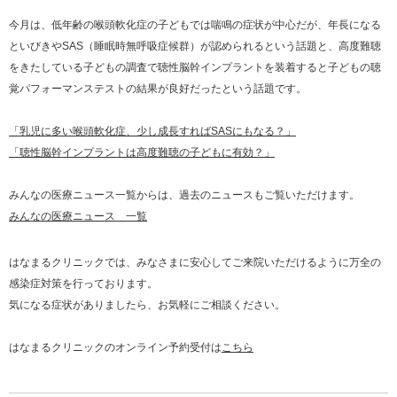
今月は、低年齢の喉頭軟化症の子どもでは喘鳴の症状が中心だが、年長になる
といびきやSAS（睡眠時無呼吸症候群）が認められるという話題と、高度難聴
をきたしている子どもの調査で聴性脳幹インプラントを装着すると子どもの聴
覚パフォーマンステストの結果が良好だったという話題です。
「乳児に多い喉頭軟化症、少し成長すればSASにもなる？」
「聴性脳幹インプラントは高度難聴の子どもに有効？」
みんなの医療ニュース一覧からは、過去のニュースもご覧いただけます。
みんなの医療ニュース 一覧
はなまるクリニックでは、みなさまに安心してご来院いただけるように万全の
感染症対策を行っております。
気になる症状がありましたら、お気軽にご相談ください。
はなまるクリニックのオンライン予約受付は
こちら